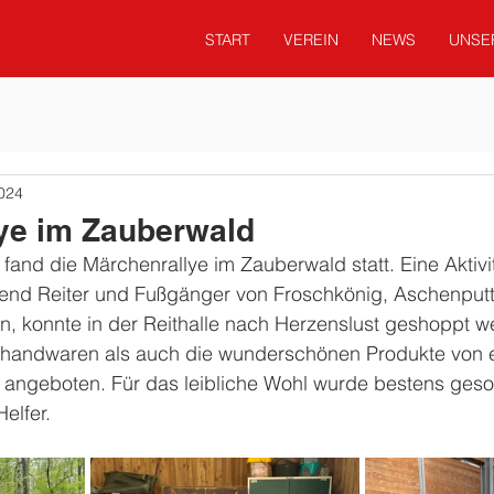
START
VEREIN
NEWS
UNSE
2024
ye im Zauberwald
fand die Märchenrallye im Zauberwald statt. Eine Aktivit
end Reiter und Fußgänger von Froschkönig, Aschenputte
n, konnte in der Reithalle nach Herzenslust geshoppt w
handwaren als auch die wunderschönen Produkte von e
angeboten. Für das leibliche Wohl wurde bestens geso
elfer.