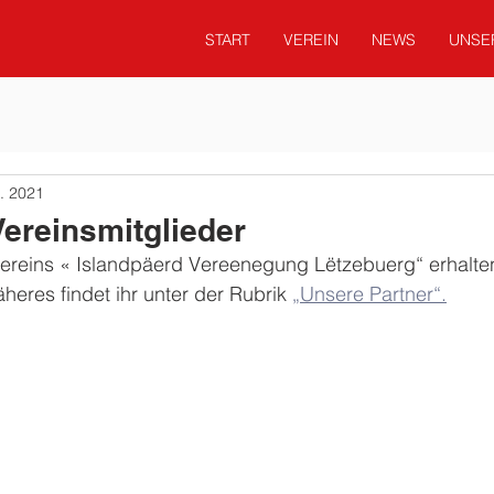
START
VEREIN
NEWS
UNSE
. 2021
 Vereinsmitglieder
 Vereins « Islandpäerd Vereenegung Lëtzebuerg“ erhalte
heres findet ihr unter der Rubrik 
„Unsere Partner“.