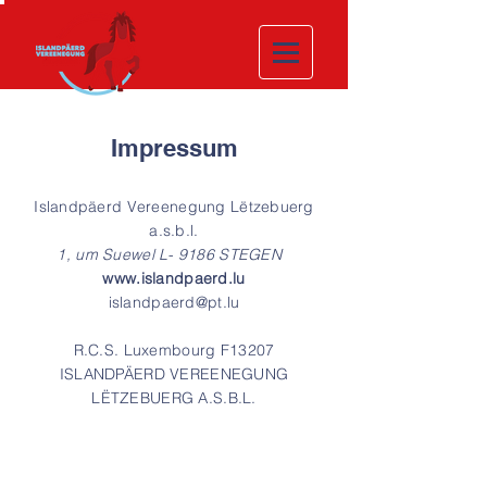
Impressum
Islandpäerd Vereenegung Lëtzebuerg
a.s.b.l.
1, um Suewel L- 9186 STEGEN
www.islandpaerd.lu
islandpaerd@pt.lu
R.C.S. Luxembourg F13207
ISLANDPÄERD VEREENEGUNG
LËTZEBUERG A.S.B.L.