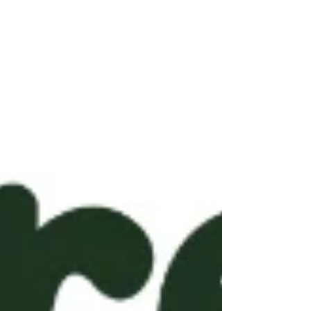
no wéivill Kanner matmaan. Käschten:
Memberen: 40€ Net-Memberen: 65€ Umelle