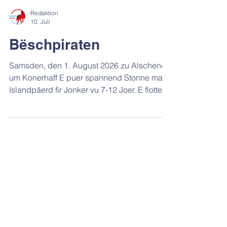
Redaktion
10. Juli
Bëschpiraten
Samsden, den 1. August 2026 zu Alschend
um Konerhaff E puer spannend Stonne mam
Islandpäerd fir Jonker vu 7-12 Joer. E flotten
Ausrëtt, mat allerlee spannenden
Ënnerbriechunge waart op déi Jonk. Et geet
um 10h30 lass bis 14h, d‘Kanner sollen e
klengen Picknick matbrénge. D‘Pirate reide
fräi oder gi geféiert, jee no Erfarung.
D‘Teilnehmerzuel ass op 6-12 Kanner
begrenzt. D‘Kanner wiesselen sech oof, je