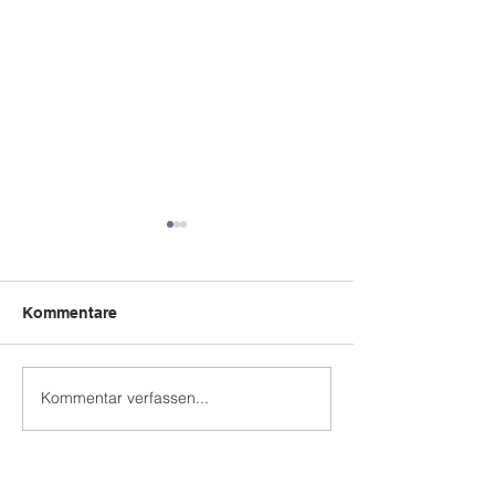
Kommentare
Bëschpiraten
Kommentar verfassen...
Summerrett am
Grengewald