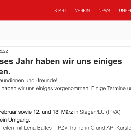
START
VEREIN
NEWS
UNSE
2022
eses Jahr haben wir uns einiges
en.
reundinnen und -freunde!
r haben wir uns einiges vorgenommen. Einige Termine u
Februar sowie 12. und 13. März 
in Stegen/LU (IPVA) 
hein Umgang.
 Teilen mit Lena Baltes - IPZV-Trainerin C und API-Kurslei