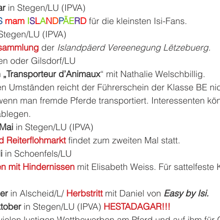
r 
in Stegen/LU (IPVA)
S 
mam 
I
S
L
A
N
D
P
ÄE
R
D
für die kleinsten Isi-Fans.
 Stegen/LU (IPVA)
rsammlung 
der 
Islandpäerd Vereenegung Lëtzebuerg.
en oder Gilsdorf/LU
 „Transporteur d’Animaux
“ mit Nathalie Welschbillig.
n Umständen reicht der Führerschein der Klasse BE nic
wenn man fremde Pferde transportiert. Interessenten kön
ablegen.
Mai 
in Stegen/LU (IPVA)
d Reiterflohmarkt 
findet zum zweiten Mal statt.
i 
in Schoenfels/LU
n mit Hindernissen 
mit Elisabeth Weiss. Für sattelfeste
er 
in Alscheid/L/ 
Herbstritt 
mit Daniel von 
Easy by Isi.
tober 
in Stegen/LU (IPVA) 
HESTADAGAR!!!
 vielen lustigen Wettbewerben am Pferd und auf ihm für 