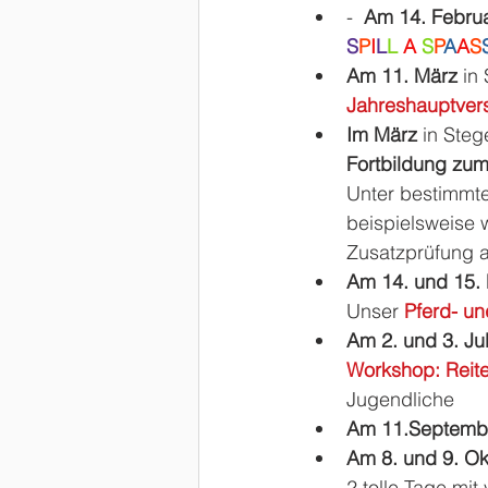
-  
Am 14. Februa
S
P
I
L
L 
A 
S
P
A
A
S
Am 11. März 
in
Jahreshauptve
Im März 
in Steg
Fortbildung zum
Unter bestimmte
beispielsweise 
Zusatzprüfung 
Am 14. und 15. 
Unser 
Pferd- un
Am 2. und 3. Jul
Workshop: Reite
Jugendliche
Am 11.Septemb
Am 8. und 9. Ok
2 tolle Tage mit