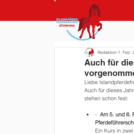
Redaktion
1. Feb. 
Auch für di
vorgenomm
Liebe Islandpferdef
Auch für dieses Jah
stehen schon fest:
-  
Am 5. und 6. 
Pferdeführersc
Ein Kurs in zwei