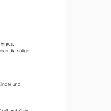
ht aus, 
nen die nötige 
 Kinder und 
Groß und Klein.