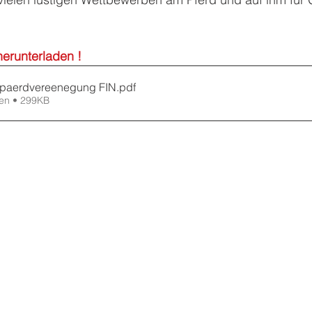
erunterladen !
dpaerdvereenegung FIN
.pdf
en • 299KB