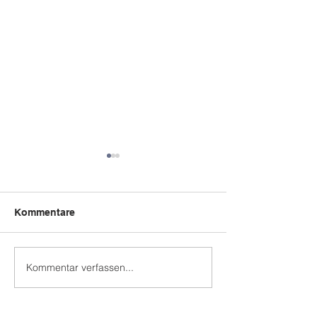
Kommentare
Bëschpiraten
Kommentar verfassen...
Summerrett am
Grengewald