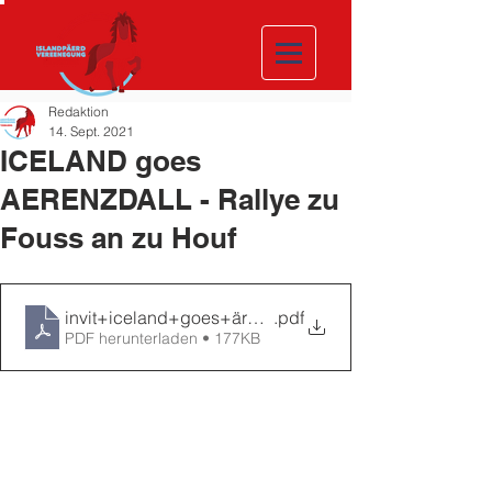
Redaktion
14. Sept. 2021
ICELAND goes
AERENZDALL - Rallye zu
Fouss an zu Houf
invit+iceland+goes+ärenzdall
.pdf
PDF herunterladen • 177KB