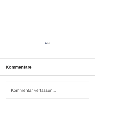
Kommentare
Bëschpiraten
Kommentar verfassen...
Summerrett am
Grengewald
Kontakt