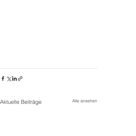
Herzlichen Glückwunsch an alle 
Teilnehmer und viel Spaß mit den 
Preisen.ätze 3-1
Herzlichen Glückwunsch an alle 
Teilnehmer und viel Spaß mit den 
Preisen.
Alle ansehen
Aktuelle Beiträge