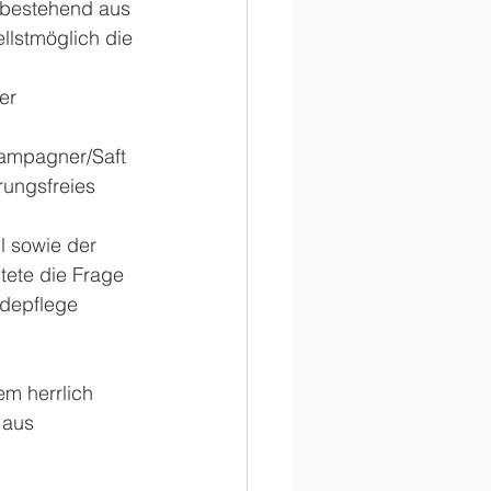
m bestehend aus 
lstmöglich die 
er 
hampagner/Saft 
rungsfreies 
l sowie der 
tete die Frage 
rdepflege 
em herrlich 
 aus 