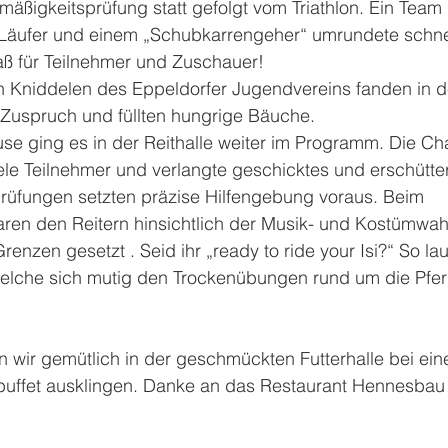
mäßigkeitsprüfung statt gefolgt vom Triathlon. Ein Tea
 Läufer und einem „Schubkarrengeher“ umrundete schnel
ß für Teilnehmer und Zuschauer!
 Kniddelen des Eppeldorfer Jugendvereins fanden in d
Zuspruch und füllten hungrige Bäuche.
se ging es in der Reithalle weiter im Programm. Die C
iele Teilnehmer und verlangte geschicktes und erschütte
prüfungen setzten präzise Hilfengebung voraus. Beim 
ren den Reitern hinsichtlich der Musik- und Kostümwah
enzen gesetzt . Seid ihr „ready to ride your Isi?“ So lau
 welche sich mutig den Trockenübungen rund um die Pfe
n wir gemütlich in der geschmückten Futterhalle bei ein
buffet ausklingen. Danke an das Restaurant Hennesbau